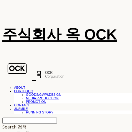
주식회사 옥 OCK
ABOUT
PORTFOLIO
GOODS/GWP&DESIGN
MEDIA PRODUCTION
PROMOTION
CONTACT
JUSMILE
RUNNING STORY
Search
검색